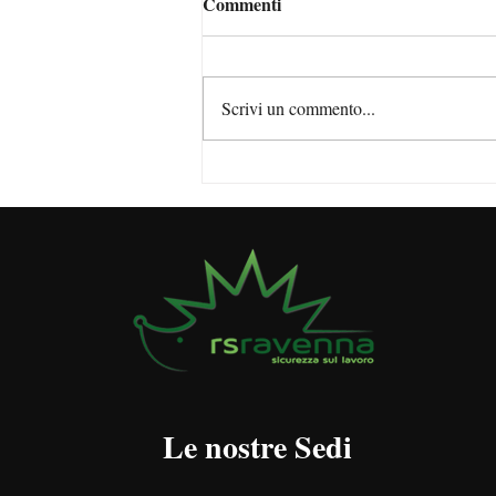
Commenti
Scrivi un commento...
DVR: cos'è, a cosa serve, chi lo
redige e quando è obbligatorio
Le nostre Sedi