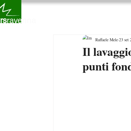
Chi Siamo
Servizi
C
rs
ravenna
Raffaele Mele
23 set
Il lavaggi
punti fon