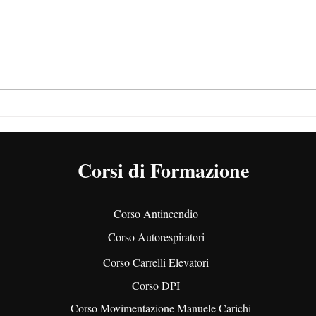
DPI: cosa sono, quali sono,
PES 
requisiti e classificazione
diff
Corsi di Formazione
Corso Antincendio
Corso Autorespiratori
Corso Carrelli Elevatori
Corso DPI
Corso Movimentazione Manuele Carichi