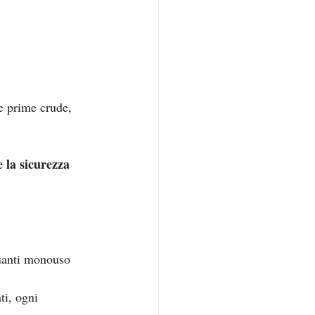
e prime crude, 
e la sicurezza 
guanti monouso
i, ogni 