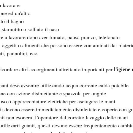
a lavorare
one ed un'altra
ato il bagno
 starnutito o soffiato il naso
re a lavorare dopo aver fumato, pausa pranzo, telefonato
 oggetti o alimenti che possono essere contaminati da: materi
ti, pannolini, ecc.
l'igiene 
ricordare altri accorgimenti altrettanto importanti per 
mani deve avvenire utilizzando acqua corrente calda potabile
one con azione disinfettante e spazzola per unghie
so o apparecchiature elettriche per asciugare le mani
raffi devono essere immediatamente disinfettate e coperte con 
nti non esonera  l’operatore dal corretto lavaggio delle mani
ilizzarti guanti, questi devono essere frequentemente cambiat