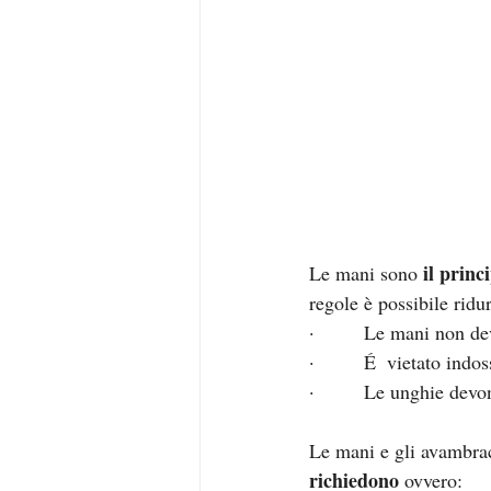
 il prin
Le mani sono
regole è possibile ridu
·         
Le mani non dev
·         
É  vietato indos
·         
Le unghie devon
Le mani e gli avambrac
richiedono
 ovvero: 