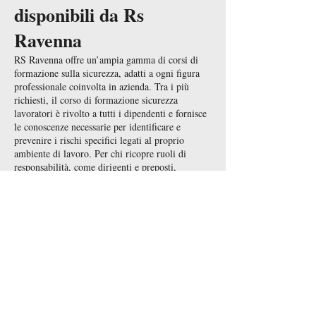
disponibili da Rs
Ravenna
RS Ravenna offre un’ampia gamma di corsi di
formazione sulla sicurezza, adatti a ogni figura
professionale coinvolta in azienda. Tra i più
richiesti, il corso di formazione sicurezza
lavoratori è rivolto a tutti i dipendenti e fornisce
le conoscenze necessarie per identificare e
prevenire i rischi specifici legati al proprio
ambiente di lavoro. Per chi ricopre ruoli di
responsabilità, come dirigenti e preposti,
proponiamo corsi mirati che approfondiscono la
gestione della sicurezza nei diversi contesti
aziendali.
Un’attenzione particolare è dedicata alle
emergenze, con corsi specifici per la gestione del
rischio incendio e per il primo soccorso. Questi
percorsi combinano teoria e pratica, includendo
simulazioni reali per preparare i partecipanti a
intervenire in modo efficace in caso di necessità.
Offriamo inoltre corsi di formazione per RSPP e