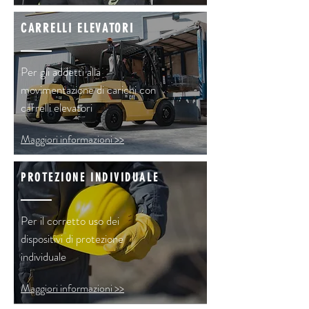
CARRELLI ELEVATORI
Per gli addetti alla
movimentazione di carichi con
carrelli elevatori
Maggiori informazioni >>
PROTEZIONE INDIVIDUALE
Per il corretto uso dei
dispositivi di protezione
individuale
Maggiori informazioni >>