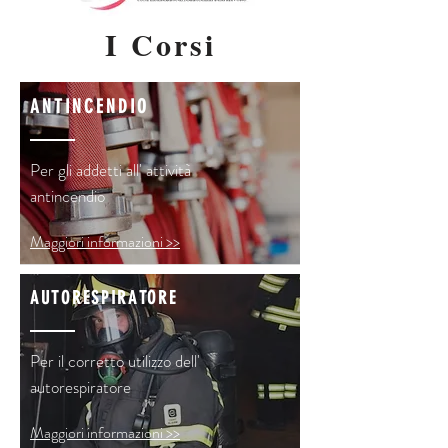
I Corsi
ANTINCENDIO
Per gli addetti all' attività
antincendio
Maggiori informazioni >>
AUTORESPIRATORE
Per il corretto utilizzo dell'
autorespiratore
Maggiori informazioni >>