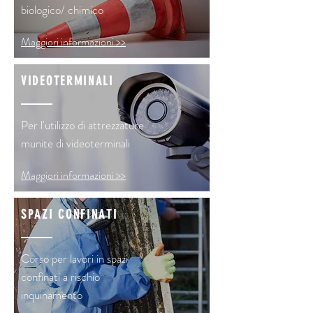
biologico/ chimico
Maggiori informazioni >>
VIDEOTERMINALI
Per l'utilizzo di attrezzature
munite di videoterminali
Maggiori informazioni >>
SPAZI CONFINATI
Corso per lavori in spazi
confinati a rischio
inquinamento