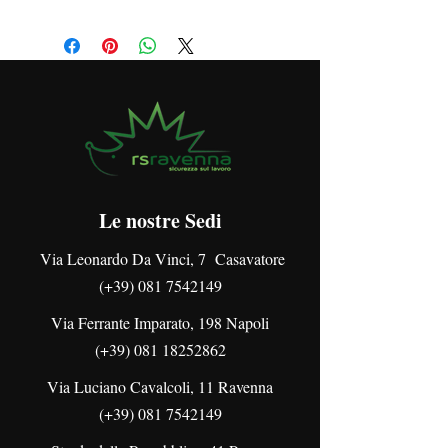
Formazione e informazione
anticontagio COVID-19;
Definizioni generali;
Rischio biologico;
Malattia e contagi;
Tecniche di Disinfestazione;
Test di verifica intermedio
Come viene impiegato l’ozono nella
sanificazione;
Orientamento per la ripresa
Le nostre Sedi
dell’attività in presenza per servizi
educativi e delle scuole dell’infanzia;
Via Leonardo Da Vinci, 7 Casavatore
Test di verifica finale.
(+39) 081 7542149
Via Ferrante Imparato, 198 Napoli
(+39)
081 18252862
Via Luciano Cavalcoli, 11 Ravenna
(+39) 081 7542149