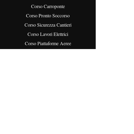
Corso Carroponte
Corso Pronto Soccorso
Corso Sicurezza Cantieri
Corso Lavori Elettrici
Corso Piattaforme Aeree
Corso Ponteggi
Corso RSL
Corso RSPP
Corso Rischio Chimico e Biologico
Corso Spazi Confinati
Servizi
Unità Mobile Addestrativa
Sicurezza Alimentare