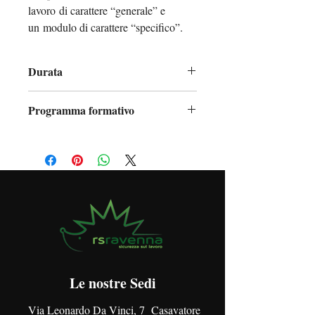
lavoro di carattere “generale” e
un modulo di carattere “specifico”.
Durata
4 ore
Programma formativo
Concetti di rischio, danno,
prevenzione e protezione e cenni sulla
valutazione del rischio;
Organizzazione della prevenzione
aziendale;
Diritti, doveri e sanzioni per i vari
soggetti aziendali;
Organi di vigilanza, controllo e
assistenza;
Concetti generali di rischio di contagio
Le nostre Sedi
da Coronavirus SARS-CoV-2;
Via Leonardo Da Vinci, 7 Casavatore