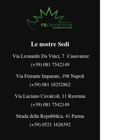
Modulo 2:
campo di applicazione del D. Lgs
81/08 e obiettivi principali.
Modulo 3:
norme tecniche di riferimento;
legislazione nazionale;
Le nostre Sedi
figure coinvolte nella prevenzione e
protezione aziendale;
Via Leonardo Da Vinci, 7 Casavatore
organi di vigilanza e controllo.
Modulo 4:
(+39) 081 7542149
rischi e pericoli;
Via Ferrante Imparato, 198 Napoli
la Valutazione dei rischi nei luoghi di
lavoro da MMC;
(+39)
081 18252862
strumenti di valutazione nelle
Via Luciano Cavalcoli, 11 Ravenna
operazioni di sollevamento.
Modulo 5:
(+39) 081 7542149
l’anatomia della colonna vertebrale e
Strada della Repubblica, 41 Parma
la postura;
anatomia della spalla;
(+39)
0521 1626392
riconoscere i sintomi;
metodo di segnalazione.