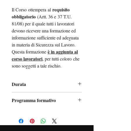
requisito
Il Corso ottempera al
obbligatorio
(Artt. 36 e 37 T.U.
81/08) per il quale tutti i lavoratori
devono ricevere una formazione ed
informazione sufficiente ed adeguata
in materia di Sicurezza sul Lavoro.
è in aggiunta al
Questa formazione
corso lavoratori
, per tutti coloro che
sono soggetti a tale rischio.
Durata
4 ore
Programma formativo
Modulo 1:
definizione;
rischi per la salute causati dalla
movimentazione manuale dei carichi.