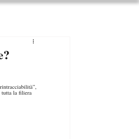
i
e?
intracciabilità”, 
utta la filiera 