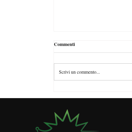
Commenti
Scrivi un commento...
DVR: cos'è, a cosa serve, chi lo
redige e quando è obbligatorio