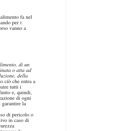
’alimento fa nel 
sando per i 
corso vanno a 
alimento, di un 
inata o atta ad 
duzione, della 
o ciò che entra a 
ire tutti i 
nito e, quindi, 
tazione di ogni 
 garantire la 
so di pericolo o 
tivo in caso di 
curezza 
traverso la 