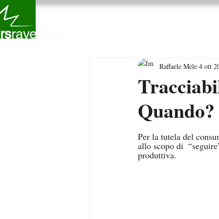
Chi Siamo
Servizi
C
rs
ravenna
Raffaele Mele
4 ott 2
Tracciabil
Quando? 
Per la tutela del consum
allo scopo di  “seguire
produttiva.