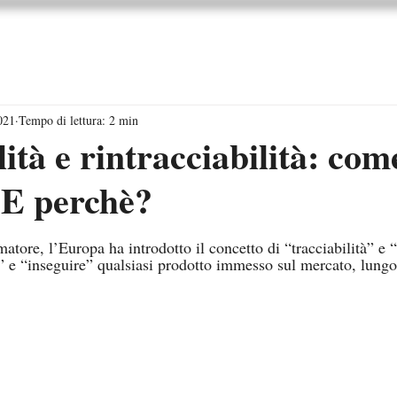
orsi di Formazione
Shop
Magazine
Contattac
021
Tempo di lettura: 2 min
ità e rintracciabilità: com
E perchè?
atore, l’Europa ha introdotto il concetto di “tracciabilità” e “r
” e “inseguire” qualsiasi prodotto immesso sul mercato, lungo t