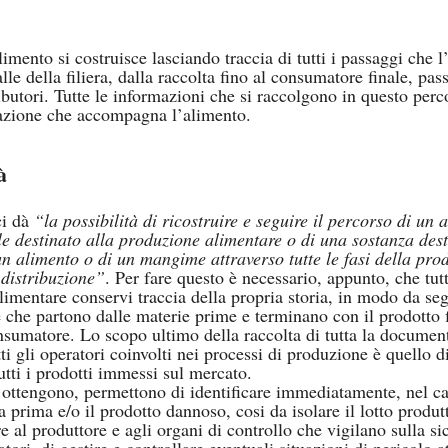
limento si costruisce lasciando traccia di tutti i passaggi che l
le della filiera, dalla raccolta fino al consumatore finale, pas
ributori. Tutte le informazioni che si raccolgono in questo per
tazione che accompagna l’alimento.
à
i dà 
“la possibilità di ricostruire e seguire il percorso di un 
 destinato alla produzione alimentare o di una sostanza dest
un alimento o di un mangime attraverso tutte le fasi della pro
 distribuzione”
. Per fare questo è necessario, appunto, che tutt
alimentare conservi traccia della propria storia, in modo da segu
che partono dalle materie prime e terminano con il prodotto fi
nsumatore. Lo scopo ultimo della raccolta di tutta la documen
ti gli operatori coinvolti nei processi di produzione è quello di
utti i prodotti immessi sul mercato.
 ottengono, permettono di identificare immediatamente, nel ca
a prima e/o il prodotto dannoso, cosi da isolare il lotto produt
 al produttore e agli organi di controllo che vigilano sulla si
ori, di gestire e controllare eventuali situazioni di pericolo at