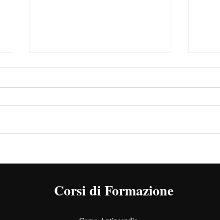
DPI: cosa sono, quali sono,
PES 
requisiti e classificazione
diff
Corsi di Formazione