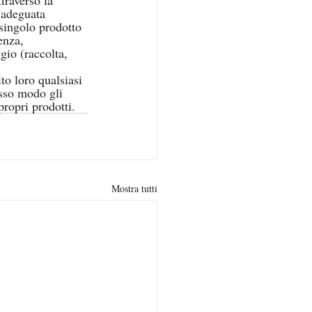
n’adeguata 
l singolo prodotto 
enza, 
io (raccolta, 
to loro qualsiasi 
esso modo gli 
propri prodotti. 
Mostra tutti