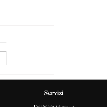
PAV PEI: chi sono, ruoli,
erenze e nomina
Servizi
Unità Mobile Addestrativa